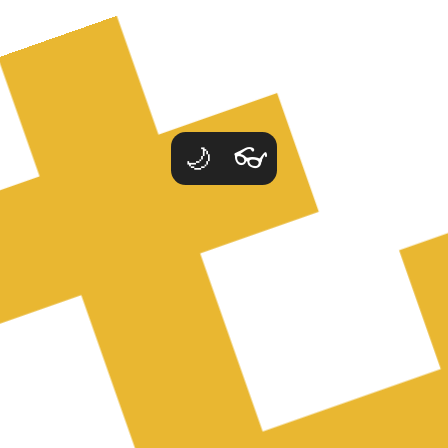
ība @ Latvijas Dievturu s