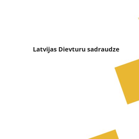
Dievturi un Dievtur
Latvijas Dievturu sadraudze