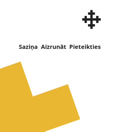
adraudze
Saziņa
Aizrunāt
Pieteikties