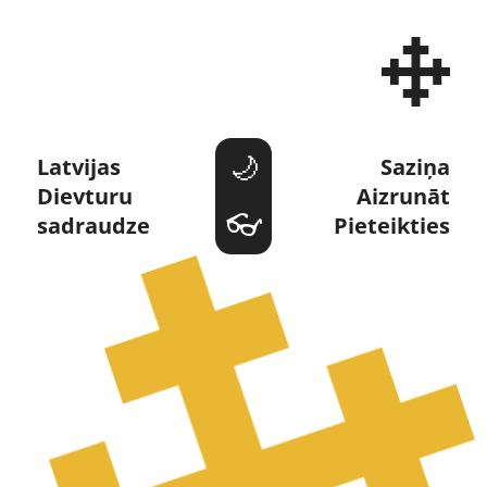
Dievturi un Dievturība 
Latvijas 
Saziņa
Dievturu 
Aizrunāt
sadraudze
Pieteikties