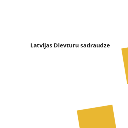
Dievturi un Dievtur
Latvijas Dievturu sadraudze