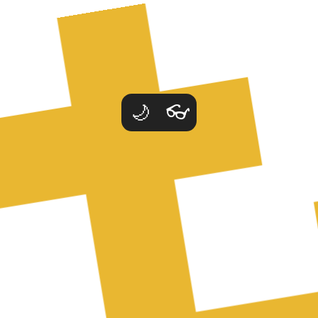
ība @ Latvijas Dievturu s