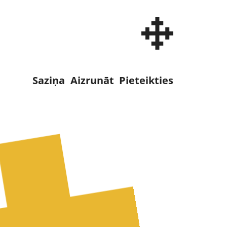
adraudze
Saziņa
Aizrunāt
Pieteikties