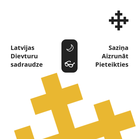
Dievturi un Dievturība 
Latvijas 
Saziņa
Dievturu 
Aizrunāt
sadraudze
Pieteikties