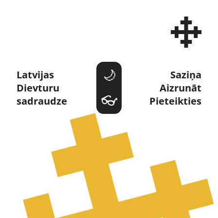
Dievturi un Dievturība 
Latvijas 
Saziņa
Dievturu 
Aizrunāt
sadraudze
Pieteikties