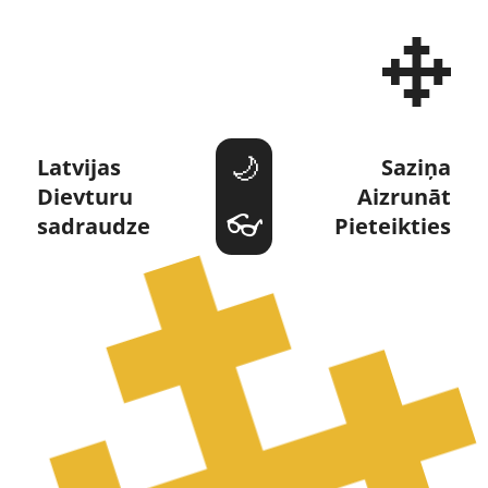
Dievturi un Dievturība 
Latvijas 
Saziņa
Dievturu 
Aizrunāt
sadraudze
Pieteikties