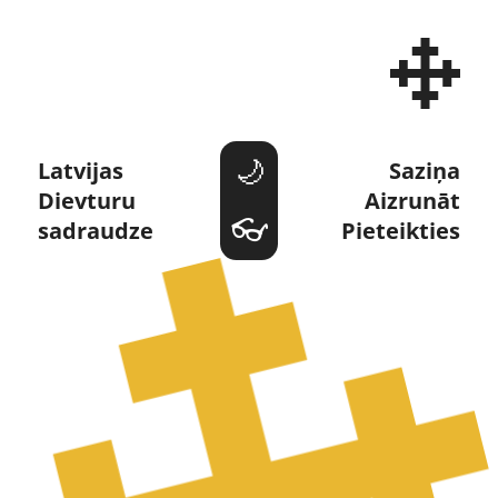
Dievturi un Dievturība 
Latvijas 
Saziņa
Dievturu 
Aizrunāt
sadraudze
Pieteikties