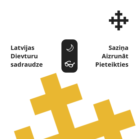
Dievturi un Dievturība 
Latvijas 
Saziņa
Dievturu 
Aizrunāt
sadraudze
Pieteikties