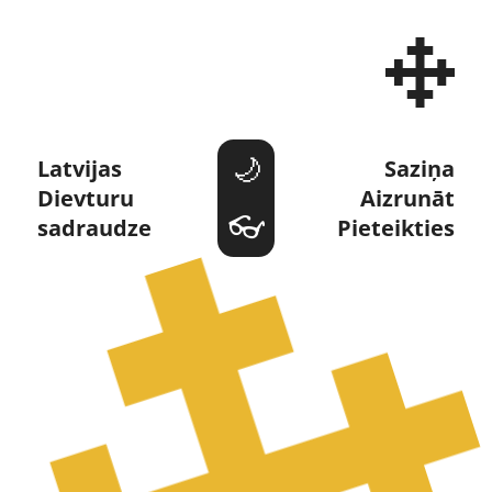
Dievturi un Dievturība 
Latvijas 
Saziņa
Dievturu 
Aizrunāt
sadraudze
Pieteikties