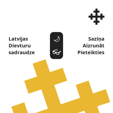
Dievturi un Dievturība 
Latvijas 
Saziņa
Dievturu 
Aizrunāt
sadraudze
Pieteikties