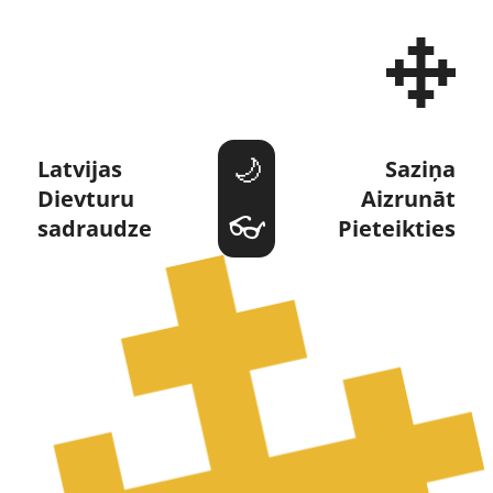
Dievturi un Dievturība 
Latvijas 
Saziņa
Dievturu 
Aizrunāt
sadraudze
Pieteikties